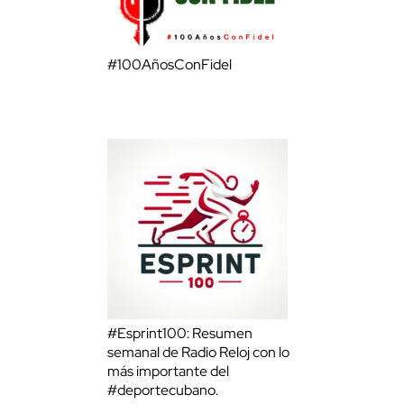
#100AñosConFidel
#Esprint100: Resumen
semanal de Radio Reloj con lo
más importante del
#deportecubano.