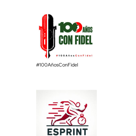
#100AñosConFidel