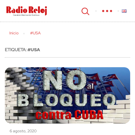
cerrar
Inicio
#USA
ETIQUETA:
#USA
6 agosto, 2020