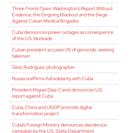
Three Fronts Open: Washington’s Report Without
Evidence, the Ongoing Blackout and the Siege
Against Cuban Medical Brigades
Cuba denounces power outages as consequence
of the U.S. blockade
Cuban president accuses US of genocide, seeking
takeover
Silvio Rodríguez, photographer
Russia reaffirms full solidarity with Cuba
President Miguel Díaz-Canel denounces U.S.
report against Cuba
Cuba, China and UNDP promote digital
transformation project
Cuba’s Foreign Ministry denounces slanderous
campaign by the U.S. State Department