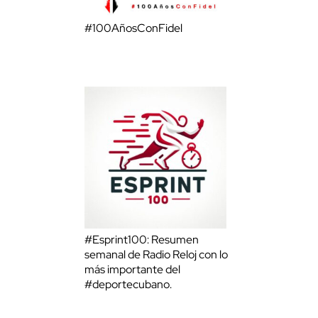
#100AñosConFidel
#Esprint100: Resumen
semanal de Radio Reloj con lo
más importante del
#deportecubano.