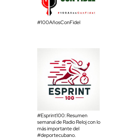
#100AñosConFidel
#Esprint100: Resumen
semanal de Radio Reloj con lo
más importante del
#deportecubano.