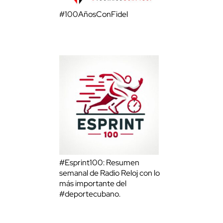
#100AñosConFidel
#Esprint100: Resumen
semanal de Radio Reloj con lo
más importante del
#deportecubano.