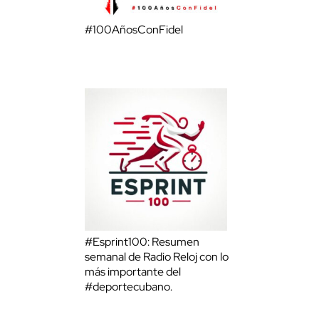
#100AñosConFidel
#Esprint100: Resumen
semanal de Radio Reloj con lo
más importante del
#deportecubano.