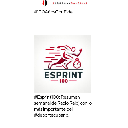
#100AñosConFidel
#Esprint100: Resumen
semanal de Radio Reloj con lo
más importante del
#deportecubano.