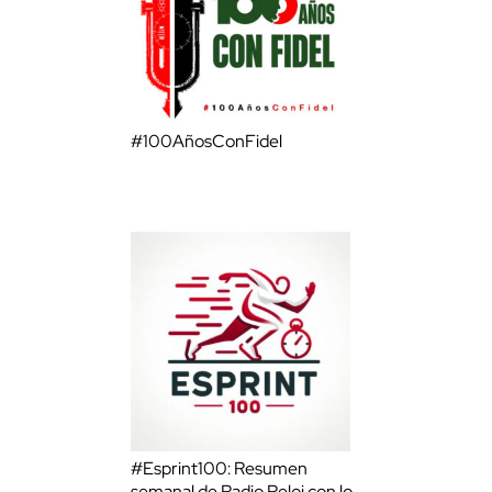
#100AñosConFidel
#Esprint100: Resumen
semanal de Radio Reloj con lo