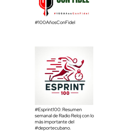
#100AñosConFidel
#Esprint100: Resumen
semanal de Radio Reloj con lo
más importante del
#deportecubano.