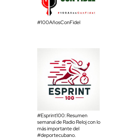
#100AñosConFidel
#Esprint100: Resumen
semanal de Radio Reloj con lo
más importante del
#deportecubano.