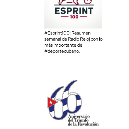
#Esprint100: Resumen
semanal de Radio Reloj con lo
más importante del
#deportecubano.