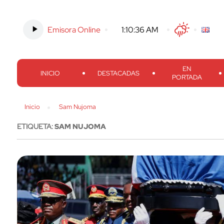
Emisora Online
-
1:10:38 AM
Twitter
Facebook
Threads
Inst
EN
INICIO
DESTACADAS
PORTADA
Inicio
Sam Nujoma
ETIQUETA:
SAM NUJOMA