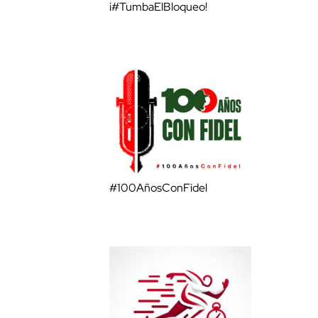
¡#TumbaElBloqueo!
#100AñosConFidel