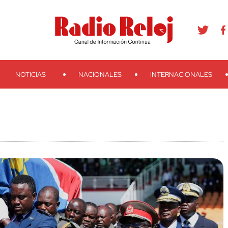
agram
Youtube
Telegram
Teveo
Ivoox
RSS
Search
NOTICIAS
NACIONALES
INTERNACIONALES