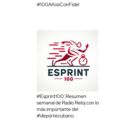
#100AñosConFidel
#Esprint100: Resumen
semanal de Radio Reloj con lo
más importante del
#deportecubano.