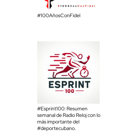
#100AñosConFidel
#Esprint100: Resumen
semanal de Radio Reloj con lo
más importante del
#deportecubano.