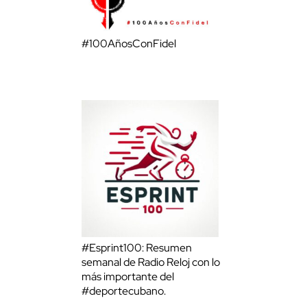
#100AñosConFidel
#Esprint100: Resumen
semanal de Radio Reloj con lo
más importante del
#deportecubano.