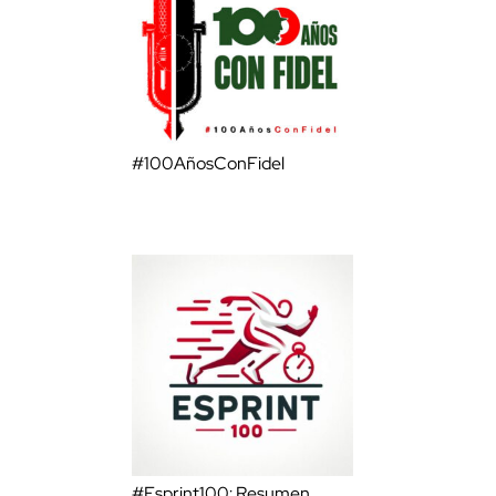
#100AñosConFidel
#Esprint100: Resumen