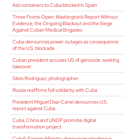
Aid containers to Cuba blocked in Spain
Three Fronts Open: Washington’s Report Without
Evidence, the Ongoing Blackout and the Siege
Against Cuban Medical Brigades
Cuba denounces power outages as consequence
of the U.S. blockade
Cuban president accuses US of genocide, seeking
takeover
Silvio Rodríguez, photographer
Russia reaffirms full solidarity with Cuba
President Miguel Díaz-Canel denounces U.S.
report against Cuba
Cuba, China and UNDP promote digital
transformation project
Cuba’s Foreign Ministry denounces slanderous