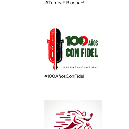
¡#TumbaElBloqueo!
#100AñosConFidel