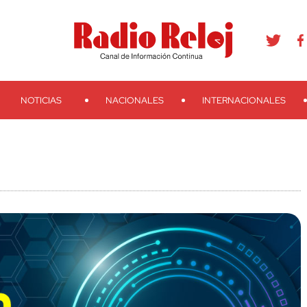
agram
Youtube
Telegram
Teveo
Ivoox
RSS
Search
NOTICIAS
NACIONALES
INTERNACIONALES