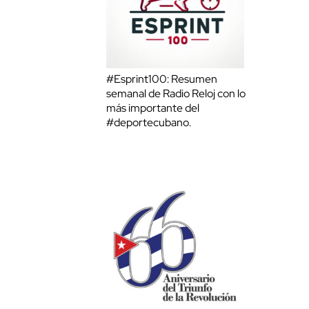
#Esprint100: Resumen
semanal de Radio Reloj con lo
más importante del
#deportecubano.