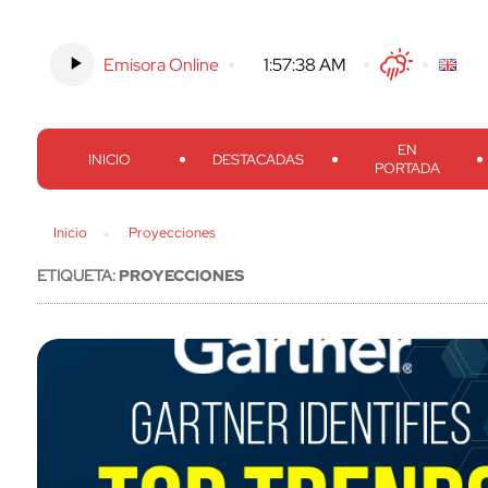
Emisora Online
-
1:57:39 AM
Twitter
Facebook
Threads
Inst
EN
INICIO
DESTACADAS
PORTADA
Inicio
Proyecciones
ETIQUETA:
PROYECCIONES