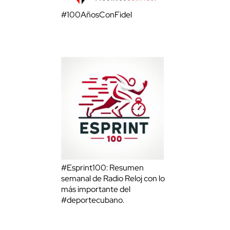
#100AñosConFidel
#Esprint100: Resumen
semanal de Radio Reloj con lo
más importante del
#deportecubano.