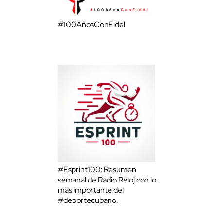
#100AñosConFidel
#Esprint100: Resumen
semanal de Radio Reloj con lo
más importante del
#deportecubano.