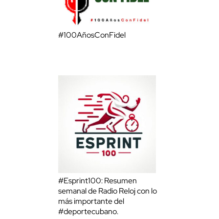
#100AñosConFidel
#Esprint100: Resumen
semanal de Radio Reloj con lo
más importante del
#deportecubano.