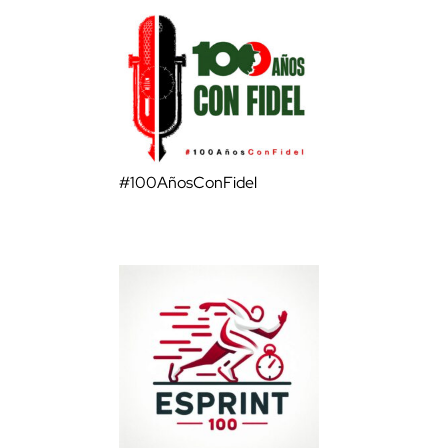
#100AñosConFidel