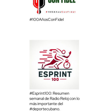
#100AñosConFidel
#Esprint100: Resumen
semanal de Radio Reloj con lo
más importante del
#deportecubano.