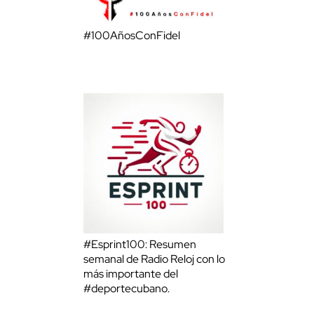
#100AñosConFidel
#Esprint100: Resumen
semanal de Radio Reloj con lo
más importante del
#deportecubano.