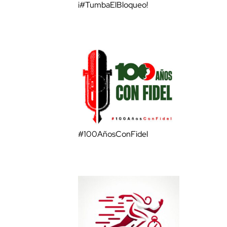
¡#TumbaElBloqueo!
#100AñosConFidel