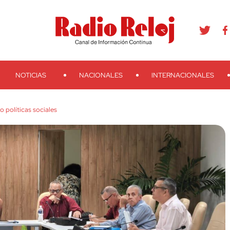
agram
Youtube
Telegram
Teveo
Ivoox
RSS
Search
NOTICIAS
NACIONALES
INTERNACIONALES
 políticas sociales