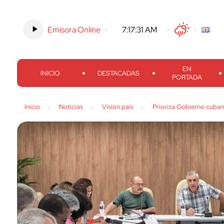
Emisora Online
-
7:17:32 AM
Twitter
Facebook
Threads
Inst
EN
INICIO
DESTACADAS
PORTADA
Inicio
Noticias
Visión país
Prioriza Gobierno cubano