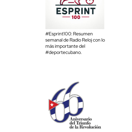
#Esprint100: Resumen
semanal de Radio Reloj con lo
más importante del
#deportecubano.