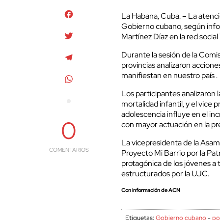
Facebook
La Habana, Cuba. – La atención
Gobierno cubano, según info
Twitter
Martínez Díaz en la red social 
Durante la sesión de la Comis
Telegram
provincias analizaron accion
manifiestan en nuestro país .
WhatsApp
Los participantes analizaron 
mortalidad infantil, y el vice
adolescencia influye en el i
0
con mayor actuación en la pr
La vicepresidenta de la Asam
COMENTARIOS
Proyecto Mi Barrio por la Pat
protagónica de los jóvenes a 
estructurados por la UJC.
Con información de ACN
Etiquetas:
Gobierno cubano
-
po