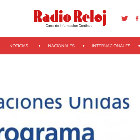
agram
Youtube
Telegram
Teveo
Ivoox
RSS
Search
NOTICIAS
NACIONALES
INTERNACIONALES