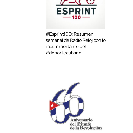
#Esprint100: Resumen
semanal de Radio Reloj con lo
más importante del
#deportecubano.