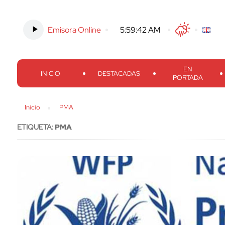
Emisora Online
-
5:59:43 AM
Twitter
Facebook
Threads
Inst
EN
INICIO
DESTACADAS
PORTADA
Inicio
PMA
ETIQUETA:
PMA