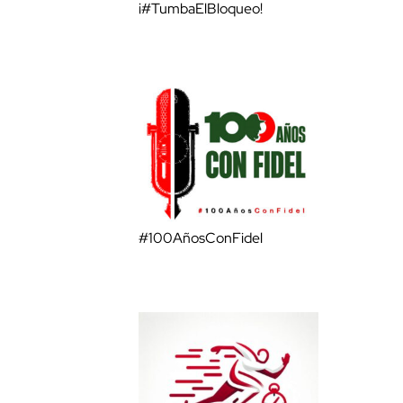
¡#TumbaElBloqueo!
#100AñosConFidel