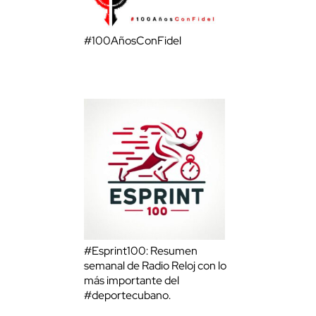
#100AñosConFidel
#Esprint100: Resumen
semanal de Radio Reloj con lo
más importante del
#deportecubano.