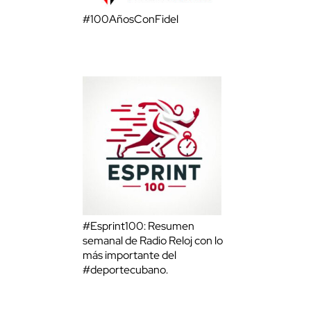
#100AñosConFidel
#Esprint100: Resumen
semanal de Radio Reloj con lo
más importante del
#deportecubano.