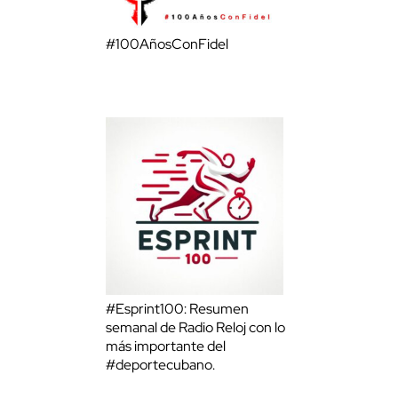
#100AñosConFidel
#Esprint100: Resumen
semanal de Radio Reloj con lo
más importante del
#deportecubano.