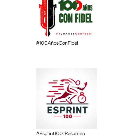
#100AñosConFidel
#Esprint100: Resumen