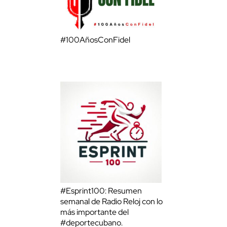
#100AñosConFidel
#Esprint100: Resumen
semanal de Radio Reloj con lo
más importante del
#deportecubano.