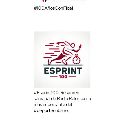
#100AñosConFidel
#Esprint100: Resumen
semanal de Radio Reloj con lo
más importante del
#deportecubano.