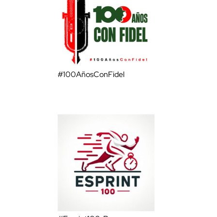
#100AñosConFidel