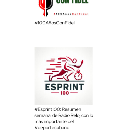
#100AñosConFidel
#Esprint100: Resumen
semanal de Radio Reloj con lo
más importante del
#deportecubano.