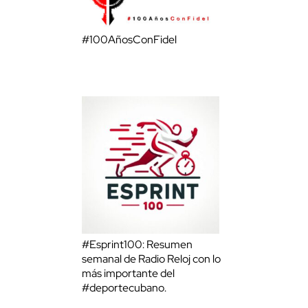
#100AñosConFidel
#Esprint100: Resumen
semanal de Radio Reloj con lo
más importante del
#deportecubano.