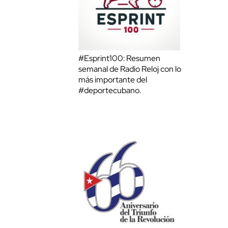
#Esprint100: Resumen
semanal de Radio Reloj con lo
más importante del
#deportecubano.