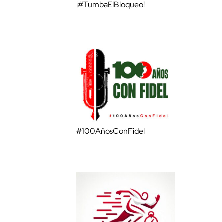
¡#TumbaElBloqueo!
#100AñosConFidel