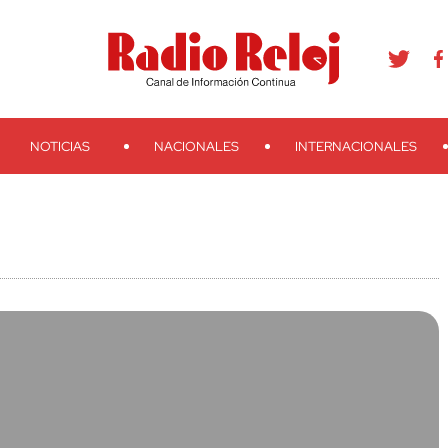
agram
Youtube
Telegram
Teveo
Ivoox
RSS
Search
NOTICIAS
NACIONALES
INTERNACIONALES