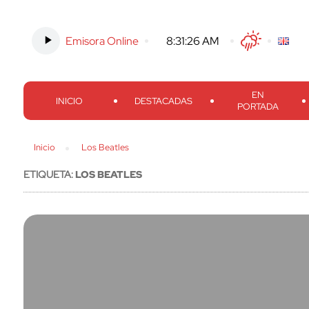
Emisora Online
-
8:31:27 AM
Twitter
Facebook
Threads
Inst
EN
INICIO
DESTACADAS
PORTADA
Inicio
Los Beatles
ETIQUETA:
LOS BEATLES