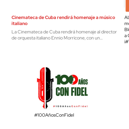
Cinemateca de Cuba rendirá homenaje a músico
Al
italiano
mu
Bl
La Cinemateca de Cuba rendirá homenaje al director
a 
de orquesta italiano Ennio Morricone, con un…
¡
#100AñosConFidel