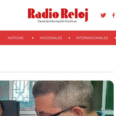
agram
Youtube
Telegram
Teveo
Ivoox
RSS
Search
NOTICIAS
NACIONALES
INTERNACIONALES