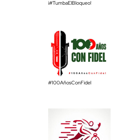
¡#TumbaElBloqueo!
#100AñosConFidel