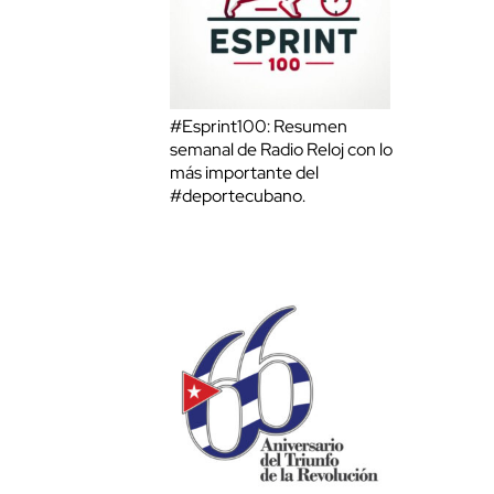
#Esprint100: Resumen
semanal de Radio Reloj con lo
más importante del
#deportecubano.