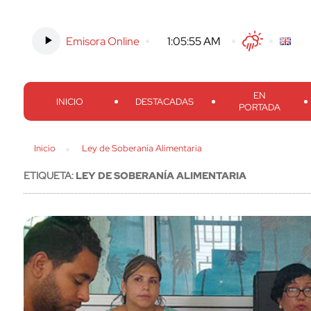
Emisora Online
-
1:05:57 AM
Twitter
Facebook
Threads
Inst
EN
INICIO
DESTACADAS
PORTADA
Inicio
Ley de Soberanía Alimentaria
ETIQUETA:
LEY DE SOBERANÍA ALIMENTARIA