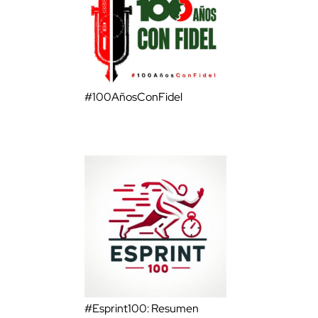
#100AñosConFidel
#Esprint100: Resumen