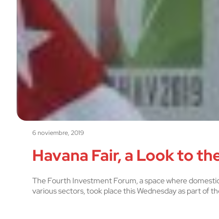
6 noviembre, 2019
Havana Fair, a Look to th
The Fourth Investment Forum, a space where domestic 
various sectors, took place this Wednesday as part of th