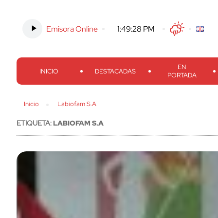
Emisora Online
-
1:49:29 PM
Twitter
Facebook
Threads
Inst
EN
INICIO
DESTACADAS
PORTADA
Inicio
Labiofam S.A
ETIQUETA:
LABIOFAM S.A