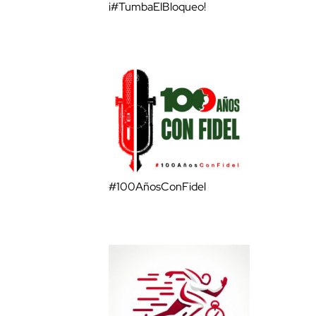
¡#TumbaElBloqueo!
#100AñosConFidel