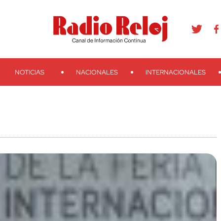
agram
Youtube
Telegram
Teveo
Ivoox
RSS
Search
NOTICIAS
NACIONALES
INTERNACIONALES