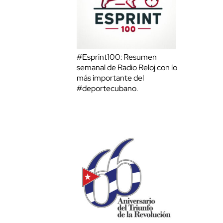
#Esprint100: Resumen
semanal de Radio Reloj con lo
más importante del
#deportecubano.