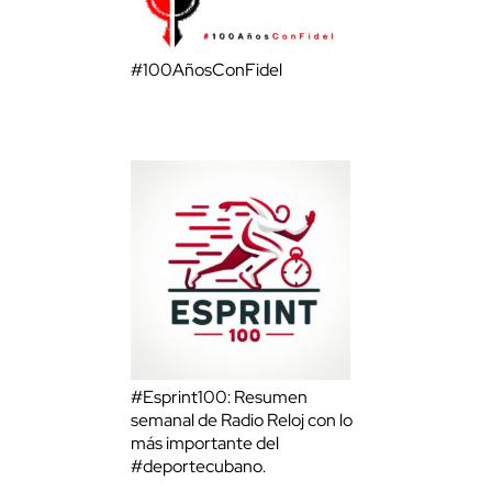
#100AñosConFidel
#Esprint100: Resumen
semanal de Radio Reloj con lo
más importante del
#deportecubano.