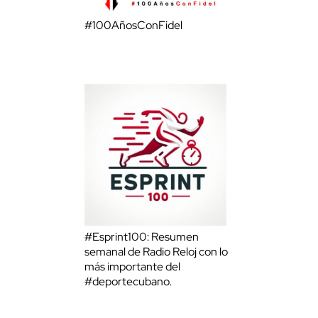
#100AñosConFidel
#Esprint100: Resumen
semanal de Radio Reloj con lo
más importante del
#deportecubano.