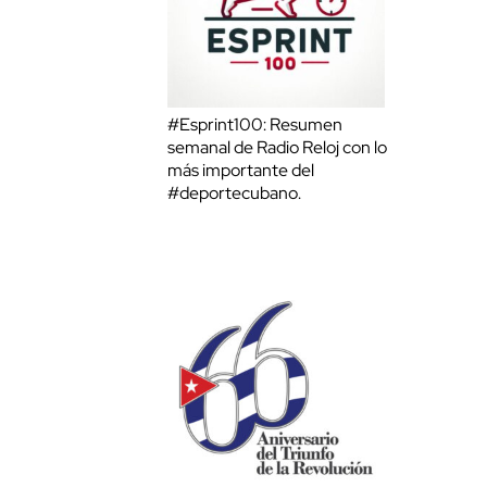
#Esprint100: Resumen
semanal de Radio Reloj con lo
más importante del
#deportecubano.