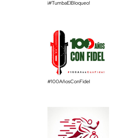
¡#TumbaElBloqueo!
#100AñosConFidel