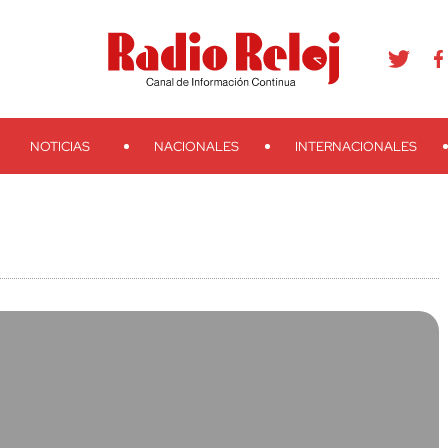
agram
Youtube
Telegram
Teveo
Ivoox
RSS
Search
NOTICIAS
NACIONALES
INTERNACIONALES