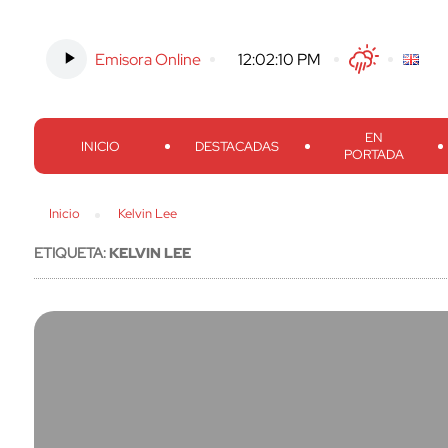
Emisora Online
-
12:02:11 PM
Twitter
Facebook
Threads
Inst
EN
INICIO
DESTACADAS
PORTADA
Inicio
Kelvin Lee
ETIQUETA:
KELVIN LEE