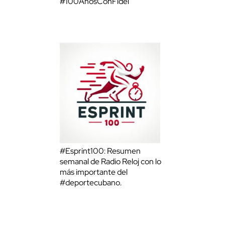
#100AñosConFidel
#Esprint100: Resumen
semanal de Radio Reloj con lo
más importante del
#deportecubano.