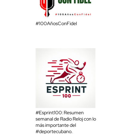
#100AñosConFidel
#Esprint100: Resumen
semanal de Radio Reloj con lo
más importante del
#deportecubano.