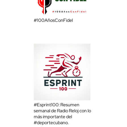
#100AñosConFidel
#Esprint100: Resumen
semanal de Radio Reloj con lo
más importante del
#deportecubano.