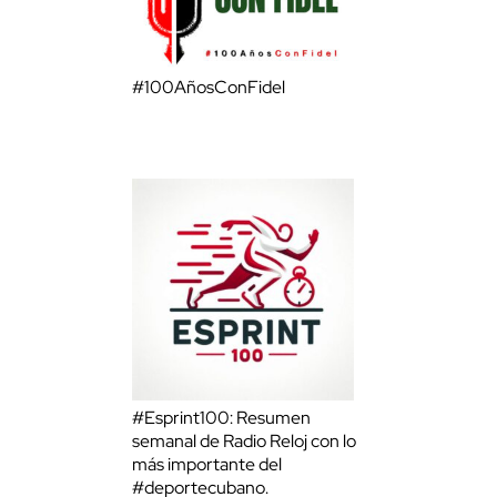
#100AñosConFidel
#Esprint100: Resumen
semanal de Radio Reloj con lo
más importante del
#deportecubano.