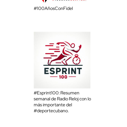
#100AñosConFidel
#Esprint100: Resumen
semanal de Radio Reloj con lo
más importante del
#deportecubano.