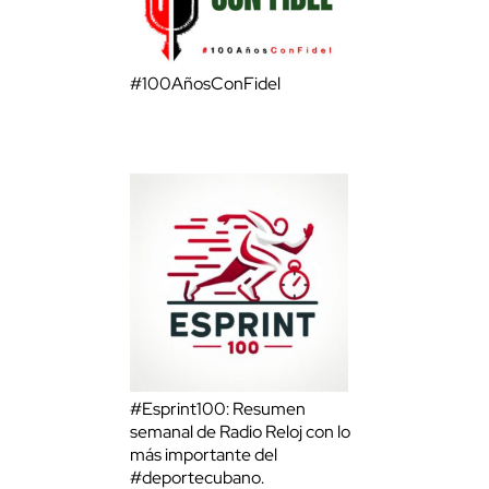
#100AñosConFidel
#Esprint100: Resumen
semanal de Radio Reloj con lo
más importante del
#deportecubano.