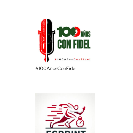
#100AñosConFidel